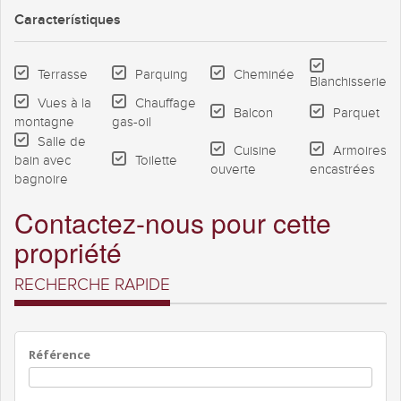
Característiques
Terrasse
Parquing
Cheminée
Blanchisserie
Vues à la
Chauffage
Balcon
Parquet
montagne
gas-oil
Salle de
Cuisine
Armoires
bain avec
Toilette
ouverte
encastrées
bagnoire
Contactez-nous pour cette
propriété
RECHERCHE RAPIDE
Référence