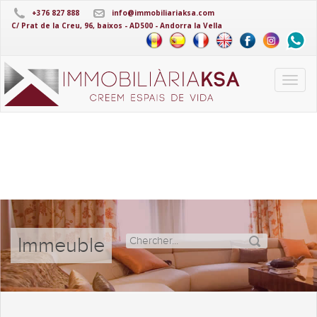
+376 827 888
info@immobiliariaksa.com
C/ Prat de la Creu, 96, baixos - AD500 - Andorra la Vella
Immeuble